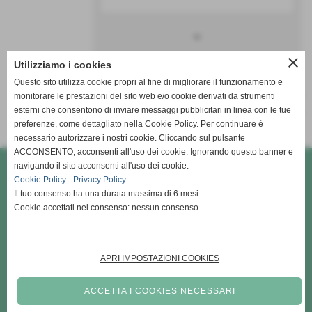
keyboard_arrow_down
close
Utilizziamo i cookies
Questo sito utilizza cookie propri al fine di migliorare il funzionamento e
<<
successivo
monitorare le prestazioni del sito web e/o cookie derivati da strumenti
esterni che consentono di inviare messaggi pubblicitari in linea con le tue
precedente
>>
preferenze, come dettagliato nella Cookie Policy. Per continuare è
necessario autorizzare i nostri cookie. Cliccando sul pulsante
ACCONSENTO, acconsenti all'uso dei cookie. Ignorando questo banner e
navigando il sito acconsenti all'uso dei cookie.
Cookie Policy
-
Privacy Policy
Il tuo consenso ha una durata massima di 6 mesi.
Case in Toscana - Giumon di Stefano Giovannetti
Cookie accettati nel consenso: nessun consenso
Via Pineta 54/A, Pontedera (Pisa)
P.I. 02284200504
Tel. 3294877765
info@caseintoscana.com
APRI IMPOSTAZIONI COOKIES
copyright Case in Toscana 2005 - Tutti i diritti riservati
ACCETTA I COOKIES NECESSARI