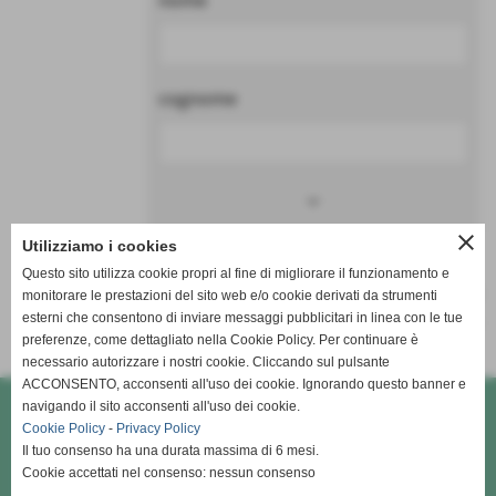
cognome
keyboard_arrow_down
close
Utilizziamo i cookies
Questo sito utilizza cookie propri al fine di migliorare il funzionamento e
<<
successivo
monitorare le prestazioni del sito web e/o cookie derivati da strumenti
esterni che consentono di inviare messaggi pubblicitari in linea con le tue
precedente
>>
preferenze, come dettagliato nella Cookie Policy. Per continuare è
necessario autorizzare i nostri cookie. Cliccando sul pulsante
ACCONSENTO, acconsenti all'uso dei cookie. Ignorando questo banner e
navigando il sito acconsenti all'uso dei cookie.
Cookie Policy
-
Privacy Policy
Il tuo consenso ha una durata massima di 6 mesi.
Case in Toscana - Giumon di Stefano Giovannetti
Cookie accettati nel consenso: nessun consenso
Via Pineta 54/A, Pontedera (Pisa)