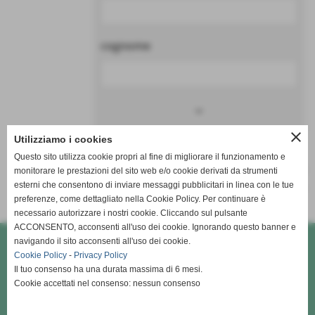
cognome
keyboard_arrow_down
close
Utilizziamo i cookies
Questo sito utilizza cookie propri al fine di migliorare il funzionamento e
<<
successivo
monitorare le prestazioni del sito web e/o cookie derivati da strumenti
esterni che consentono di inviare messaggi pubblicitari in linea con le tue
precedente
>>
preferenze, come dettagliato nella Cookie Policy. Per continuare è
necessario autorizzare i nostri cookie. Cliccando sul pulsante
ACCONSENTO, acconsenti all'uso dei cookie. Ignorando questo banner e
navigando il sito acconsenti all'uso dei cookie.
Cookie Policy
-
Privacy Policy
Il tuo consenso ha una durata massima di 6 mesi.
Case in Toscana - Giumon di Stefano Giovannetti
Cookie accettati nel consenso: nessun consenso
Via Pineta 54/A, Pontedera (Pisa)
P.I. 02284200504