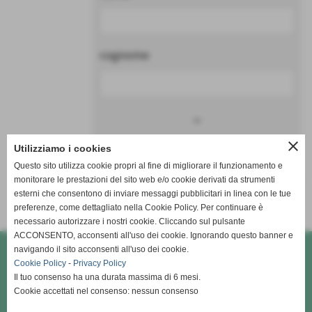
cognome
keyboard_arrow_down
close
Utilizziamo i cookies
Questo sito utilizza cookie propri al fine di migliorare il funzionamento e
<<
successivo
monitorare le prestazioni del sito web e/o cookie derivati da strumenti
esterni che consentono di inviare messaggi pubblicitari in linea con le tue
precedente
>>
preferenze, come dettagliato nella Cookie Policy. Per continuare è
necessario autorizzare i nostri cookie. Cliccando sul pulsante
ACCONSENTO, acconsenti all'uso dei cookie. Ignorando questo banner e
navigando il sito acconsenti all'uso dei cookie.
Cookie Policy
-
Privacy Policy
Il tuo consenso ha una durata massima di 6 mesi.
Case in Toscana - Giumon di Stefano Giovannetti
Cookie accettati nel consenso: nessun consenso
Via Pineta 54/A, Pontedera (Pisa)
P.I. 02284200504