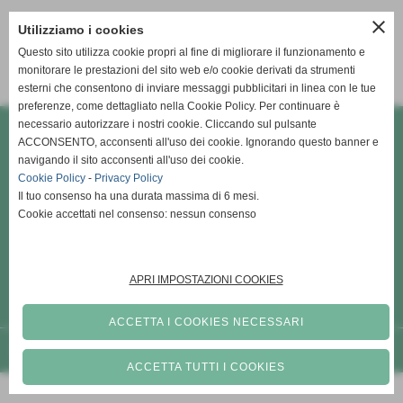
close
Utilizziamo i cookies
Vai alla home page del
Questo sito utilizza cookie propri al fine di migliorare il funzionamento e
monitorare le prestazioni del sito web e/o cookie derivati da strumenti
sito internet
esterni che consentono di inviare messaggi pubblicitari in linea con le tue
preferenze, come dettagliato nella Cookie Policy. Per continuare è
necessario autorizzare i nostri cookie. Cliccando sul pulsante
ACCONSENTO, acconsenti all'uso dei cookie. Ignorando questo banner e
navigando il sito acconsenti all'uso dei cookie.
Case in Toscana - Giumon di Stefano Giovannetti
Cookie Policy
-
Privacy Policy
Via Pineta 54/A, Pontedera (Pisa)
Il tuo consenso ha una durata massima di 6 mesi.
P.I. 02284200504
Cookie accettati nel consenso: nessun consenso
Tel. 3294877765
info@caseintoscana.com
copyright Case in Toscana 2005 - Tutti i diritti riservati
APRI IMPOSTAZIONI COOKIES
ACCETTA I COOKIES NECESSARI
Realizzazione siti web www.sitoper.it
ACCETTA TUTTI I COOKIES