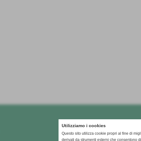
Utilizziamo i cookies
Questo sito utilizza cookie propri al fine di mi
derivati da strumenti esterni che consentono di