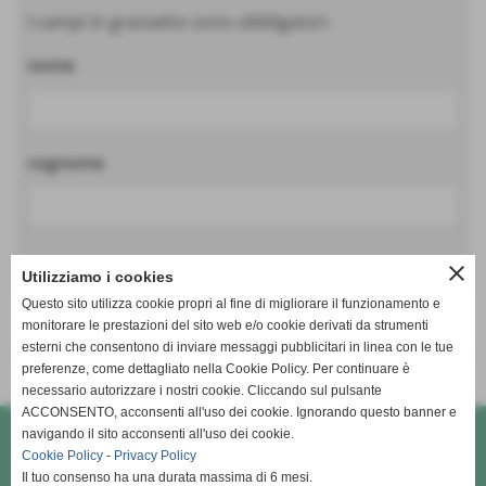
I campi in grassetto sono obbligatori.
nome
cognome
keyboard_arrow_down
close
Utilizziamo i cookies
Questo sito utilizza cookie propri al fine di migliorare il funzionamento e
monitorare le prestazioni del sito web e/o cookie derivati da strumenti
esterni che consentono di inviare messaggi pubblicitari in linea con le tue
<< precedente
successivo >>
preferenze, come dettagliato nella Cookie Policy. Per continuare è
necessario autorizzare i nostri cookie. Cliccando sul pulsante
ACCONSENTO, acconsenti all'uso dei cookie. Ignorando questo banner e
navigando il sito acconsenti all'uso dei cookie.
Cookie Policy
-
Privacy Policy
Il tuo consenso ha una durata massima di 6 mesi.
Case in Toscana - Giumon di Stefano Giovannetti