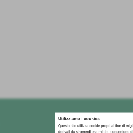
Utilizziamo i cookies
Questo sito utilizza cookie propri al fine di mi
derivati da strumenti esterni che consentono di