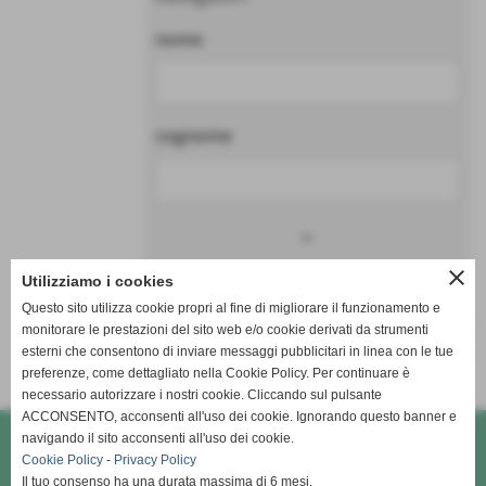
nome
cognome
keyboard_arrow_down
close
Utilizziamo i cookies
Questo sito utilizza cookie propri al fine di migliorare il funzionamento e
<<
successivo
monitorare le prestazioni del sito web e/o cookie derivati da strumenti
esterni che consentono di inviare messaggi pubblicitari in linea con le tue
precedente
>>
preferenze, come dettagliato nella Cookie Policy. Per continuare è
necessario autorizzare i nostri cookie. Cliccando sul pulsante
ACCONSENTO, acconsenti all'uso dei cookie. Ignorando questo banner e
navigando il sito acconsenti all'uso dei cookie.
Cookie Policy
-
Privacy Policy
Il tuo consenso ha una durata massima di 6 mesi.