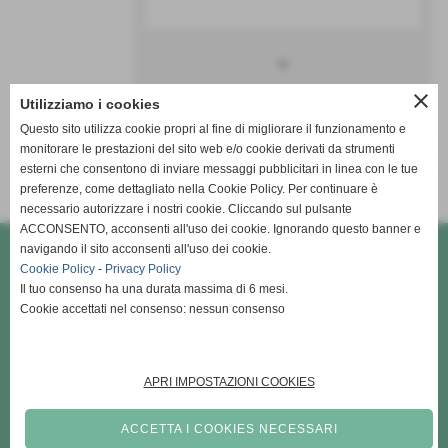
keyboard_arrow_down
close
Utilizziamo i cookies
Questo sito utilizza cookie propri al fine di migliorare il funzionamento e
<<
successivo
monitorare le prestazioni del sito web e/o cookie derivati da strumenti
esterni che consentono di inviare messaggi pubblicitari in linea con le tue
precedente
>>
preferenze, come dettagliato nella Cookie Policy. Per continuare è
necessario autorizzare i nostri cookie. Cliccando sul pulsante
ACCONSENTO, acconsenti all'uso dei cookie. Ignorando questo banner e
navigando il sito acconsenti all'uso dei cookie.
Cookie Policy
-
Privacy Policy
Il tuo consenso ha una durata massima di 6 mesi.
Case in Toscana - Giumon di Stefano Giovannetti
Cookie accettati nel consenso: nessun consenso
Via Pineta 54/A, Pontedera (Pisa)
P.I. 02284200504
Tel. 3294877765
info@caseintoscana.com
APRI IMPOSTAZIONI COOKIES
copyright Case in Toscana 2005 - Tutti i diritti riservati
ACCETTA I COOKIES NECESSARI